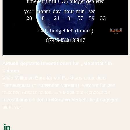
Aktuell geplante Investitionen für „Mobilität“ in
Leimen:
Viele Millionen Euro für ein Parkhaus unter dem
Rathausplatz (=
ruhender
Verkehr), was wir für den
falschen Ansatz halten. Ein Mobilitäts-Konzept für
Investitionen in den
fließenden
Verkehr liegt dagegen
nicht vor.