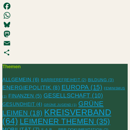
LinkedIn
Facebook
WhatsApp
Bluesky
Mastodon
Email
Teilen
Themen
ALLGEMEIN
(6)
BILDUNG
(3)
BARRIEREFREIHEIT
(2)
EUROPA
(15)
ENERGIEPOLITIK
(8)
FEMINISMUS
GESELLSCHAFT
(10)
FINANZEN
(5)
(1)
GRÜNE
GESUNDHEIT
(4)
GRÜNE JUGEND
(1)
KREISVERBAND
LEIMEN
(18)
(64)
LEIMENER THEMEN
(35)
MOBILITÄT
(7)
S.A.B. – PPP-DOKUMENTATION
(2)