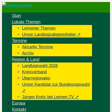
Start
Lokale Themen
Leimener Themen
Unser Landtags­abgeordneter ➚
Termine
Aktuelle Termine
Archiv
Region & Land
Landtagswahl 2026
Kreisverband
Überregionales
Unser Kandidat zur Bundestagswahl
➚
Jürgen Kretz bei Leimen.TV ➚
Europa
Kontakt