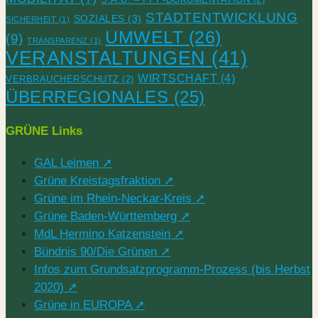
STADTENTWICKLUNG
SOZIALES
(3)
SICHERHEIT
(1)
UMWELT
(26)
(9)
TRANSPARENZ
(1)
VERANSTALTUNGEN
(41)
WIRTSCHAFT
(4)
VERBRAUCHERSCHUTZ
(2)
ÜBERREGIONALES
(25)
GRÜNE Links
GAL Leimen ➚
Grüne Kreistagsfraktion ➚
Grüne im Rhein-Neckar-Kreis ➚
Grüne Baden-Württemberg ➚
MdL Hermino Katzenstein ➚
Bündnis 90/Die Grünen ➚
Infos zum Grundsatzprogramm-Prozess (bis Herbst
2020) ➚
Grüne in EUROPA ➚